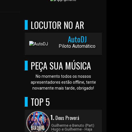
LOCUTOR NO AR
AutoDJ
Piloto Automático
PEÇA SUA MÚSICA
No momento todos os nossos
apresentadores estão offline, tente
novamente mais tarde, obrigado!
TOP 5
1.
Deus Proverá
Guilherme e Benuto (Part)
Hugo e Guilherme - Haja