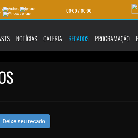
,7
00:00
/
00:00
ASTS
NOTÍCIAS
GALERIA
RECADOS
PROGRAMAÇÃO
OS
Deixe seu recado